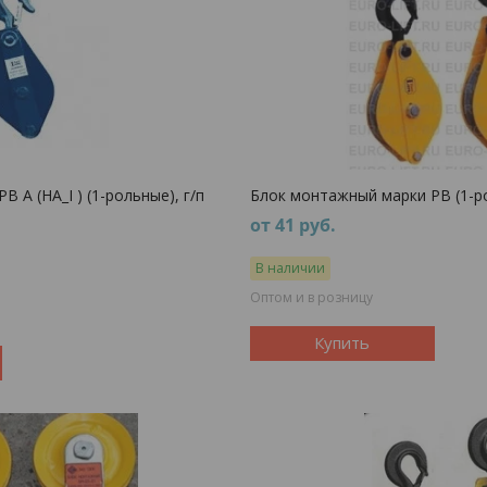
 А (НА_I ) (1-рольные), г/п
Блок монтажный марки РВ (1-р
от 41
руб.
В наличии
Оптом и в розницу
Купить