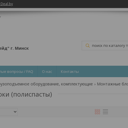
 Deal.by
ь
йд" г. Минск
тые вопросы / FAQ
О нас
Контакты
рузоподъемное оборудование, комплектующие
Монтажные бло
ки (полиспасты)