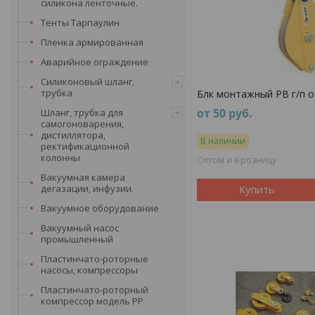
силикона ленточные.
Тенты Тарпаулин
Пленка армированная
Аварийное ограждение
Силиконовый шланг,
трубка
Блк монтажный РВ г/п от
от 50
руб.
Шланг, трубка для
самогоноварения,
дистиллятора,
В наличии
ректификационной
колонны
Оптом и в розницу
Вакуумная камера
дегазации, инфузии.
Купить
Вакуумное оборудование
Вакуумный насос
промышленный
Пластинчато-роторные
насосы, компрессоры
Пластинчато-роторный
компрессор модель PP