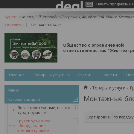
Начать продавать на
г.Минск, 3-й Загородный переулок, 4в, офис 304, Минск, Беларус
+375 (44) 500-74-15
Общество с ограниченной
ответственностью "Жилтехтре
Главная
Товары и услуги
Статьи
Новости
Час
Товары и услуги
Г
Монтажные бло
Каталог товаров
Леса строительные, вышка
тура, подмости.
Грузоподъемное
оборудование,
комплектующие