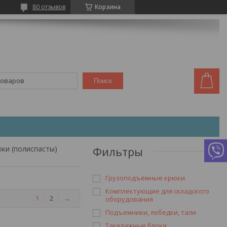
80 отзывов
Корзина
Поиск
ки (полиспасты)
Фильтры
Грузоподъёмные крюки
Комплектующие для складского
1
2
→
оборудования
Подъемники, лебедки, тали
Такелажные блоки