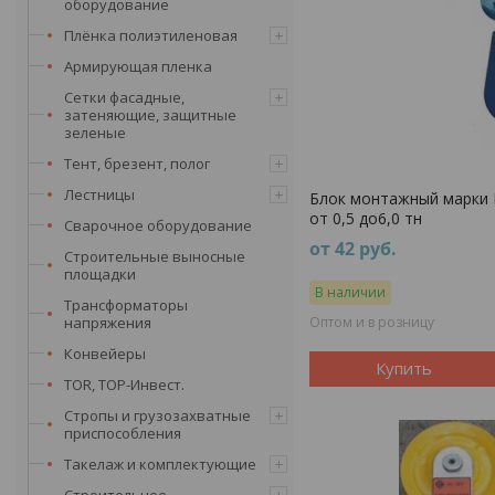
оборудование
Плёнка полиэтиленовая
Армирующая пленка
Сетки фасадные,
затеняющие, защитные
зеленые
Тент, брезент, полог
Лестницы
Блок монтажный марки РВ
от 0,5 до6,0 тн
Сварочное оборудование
от 42
руб.
Строительные выносные
площадки
В наличии
Трансформаторы
напряжения
Оптом и в розницу
Конвейеры
Купить
TOR, ТОР-Инвест.
Стропы и грузозахватные
приспособления
Такелаж и комплектующие
Строительное