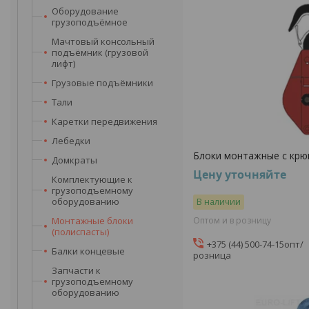
Оборудование
грузоподъёмное
Мачтовый консольный
подъёмник (грузовой
лифт)
Грузовые подъёмники
Тали
Каретки передвижения
Лебедки
Блоки монтажные с кр
Домкраты
Цену уточняйте
Комплектующие к
грузоподъемному
оборудованию
В наличии
Монтажные блоки
Оптом и в розницу
(полиспасты)
+375 (44) 500-74-15
опт/
Балки концевые
розница
Запчасти к
грузоподъемному
оборудованию