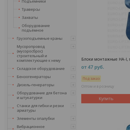
Подъемники
Траверсы
Захваты
Оборудование
подъёмное
Грузоподъемные краны
Мусоропровод
(мусоросброс)
строительный и
Блоки монтажные НА-I, г
комплектующие к нему
от 47
руб.
Складское оборудование
Бензогенераторы
Под заказ
Дизель-генераторы
Оптом и в розницу
Оборудование для бетона
и штукатурки
Купить
Станки для гибки и резки
арматуры
Элементы опалубки
Вибрационное