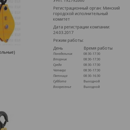
УНП: 192792660
Регистрационный орган: Минский
городской исполнительный
комитет
Дата регистрации компании:
24.03.2017
Режим работы:
День
Время работы
ольные)
Понедельник
08:30-17:30
Вторник
08:30-17:30
Среда
08:30-17:30
Четверг
08:30-17:30
Пятница
08:30-16:30
Суббота
Выходной
Воскресенье
Выходной