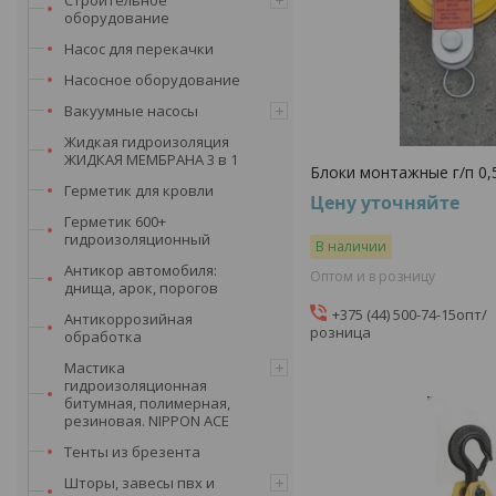
оборудование
Насос для перекачки
Насосное оборудование
Вакуумные насосы
Жидкая гидроизоляция
ЖИДКАЯ МЕМБРАНА 3 в 1
Блоки монтажные г/п 0,5
Герметик для кровли
Цену уточняйте
Герметик 600+
гидроизоляционный
В наличии
Антикор автомобиля:
Оптом и в розницу
днища, арок, порогов
+375 (44) 500-74-15
опт/
Антикоррозийная
розница
обработка
Мастика
гидроизоляционная
битумная, полимерная,
резиновая. NIPPON ACE
Тенты из брезента
Шторы, завесы пвх и