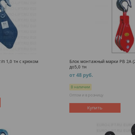
/п 1,0 тн с крюком
Блок монтажный марки РВ 2А (2-
до5,0 тн
от 48
руб.
В наличии
Оптом и в розницу
Купить