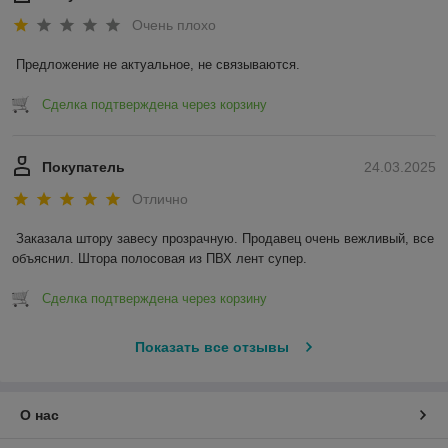
произвольно не распускается;
Очень плохо
не подвержена негативным воздействиям
атмосферных явлений:
Предложение не актуальное, не связываются.
не препятствует проникновению света и воздуха, не
ухудшая условия работы.
Сделка подтверждена через корзину
Применение фасадной сетки
Покупатель
24.03.2025
Сфера применения защитной строительной сетки
Отлично
достаточно широка:
Защита объектов на строительных лесах.
Заказала штору завесу прозрачную. Продавец очень вежливый, все 
Препятствует падению инструментов,
объяснил. Штора полосовая из ПВХ лент супер.
строительного мусора, защищает здание от
негативного воздействия осадков.
Сделка подтверждена через корзину
Создание временных стен на стройплощадках,
возведении заборов.
Показать все отзывы
Устройство загонов для животных (оленей и
других).
Ограждение площадок для спортивных
О нас
мероприятий (футбольных и волейбольных
площадок, теннисных кортов).