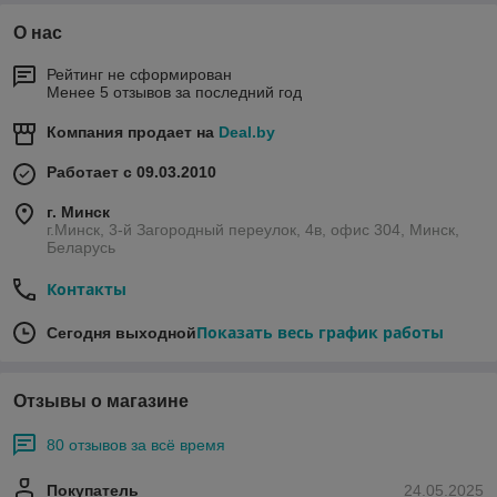
О нас
Рейтинг не сформирован
Менее 5 отзывов за последний год
Компания продает на
Deal.by
Работает с 09.03.2010
г. Минск
г.Минск, 3-й Загородный переулок, 4в, офис 304, Минск,
Беларусь
Контакты
Преимущества использования фасадной сетки
Показать весь график работы
Сегодня выходной
фасадная сетка имеет невысокую цену и
экономична в использовании;
Отзывы о магазине
имеет прочное плетение;
80 отзывов за всё время
проста в применении;
имеет возможность многократного использования;
Покупатель
24.05.2025