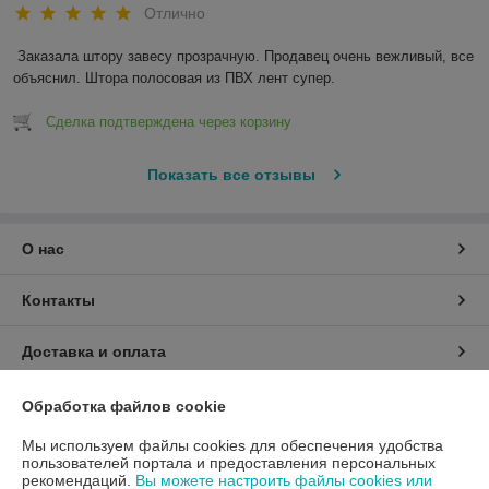
Отлично
Заказала штору завесу прозрачную. Продавец очень вежливый, все 
объяснил. Штора полосовая из ПВХ лент супер.
Сделка подтверждена через корзину
Показать все отзывы
О нас
Контакты
Доставка и оплата
График работы
Обработка файлов cookie
Мы используем файлы cookies для обеспечения удобства
Полная версия сайта
пользователей портала и предоставления персональных
рекомендаций.
Вы можете настроить файлы cookies или