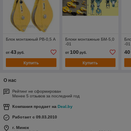
Блок монтажный РВ-0,5 А
Блоки монтажные БМ-5,0
Бл
-01
-01
43
100
40
от
руб.
от
руб.
Купить
Купить
О нас
Рейтинг не сформирован
Менее 5 отзывов за последний год
Компания продает на
Deal.by
Работает с 09.03.2010
г. Минск