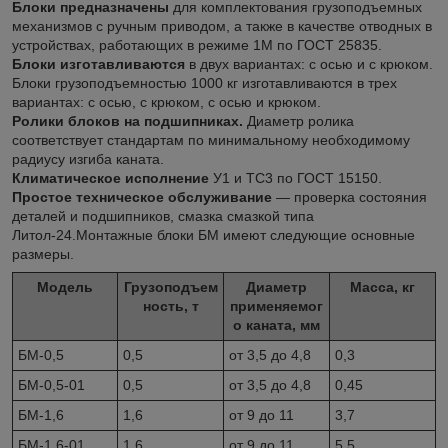
Блоки предназначены
для комплектования грузоподъемных
механизмов с ручным приводом, а также в качестве отводных в
устройствах, работающих в режиме 1М по ГОСТ 25835.
Блоки изготавливаются
в двух вариантах: с осью и с крюком.
Блоки грузоподъемностью 1000 кг изготавливаются в трех
вариантах: с осью, с крюком, с осью и крюком.
Ролики блоков на подшипниках.
Диаметр ролика
соответствует стандартам по минимальному необходимому
радиусу изгиба каната.
Климатическое исполнение
У1 и ТС3 по ГОСТ 15150.
Простое техническое обслуживание
— проверка состояния
деталей и подшипников, смазка смазкой типа
Литол-24.Монтажные блоки БМ имеют следующие основные
размеры.
Модель
Грузоподъем
Диаметр
Масса, кг
ность, т
применяемог
о каната, мм
БМ-0,5
0,5
от 3,5 до 4,8
0,3
БМ-0,5-01
0,5
от 3,5 до 4,8
0,45
БМ-1,6
1,6
от 9 до 11
3,7
БМ-1,6-01
1,6
от 9 до 11
5,5