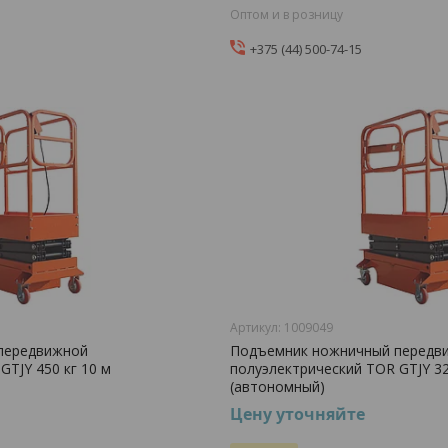
Оптом и в розницу
+375 (44) 500-74-15
1009049
передвижной
Подъемник ножничный передв
GTJY 450 кг 10 м
полуэлектрический TOR GTJY 32
(автономный)
Цену уточняйте