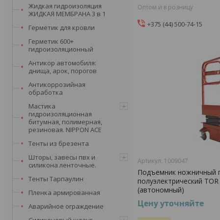
Жидкая гидроизоляция
Оптом и в розницу
ЖИДКАЯ МЕМБРАНА 3 в 1
+375 (44) 500-74-15
Герметик для кровли
Герметик 600+
гидроизоляционный
Антикор автомобиля:
днища, арок, порогов
Антикоррозийная
обработка
Мастика
гидроизоляционная
битумная, полимерная,
резиновая. NIPPON ACE
Тенты из брезента
Шторы, завесы пвх и
1009047
силикона ленточные.
Подъемник ножничный 
Тенты Тарпаулин
полуэлектрический TOR 
(автономный)
Пленка армированная
Цену уточняйте
Аварийное ограждение
Силиконовый шланг,