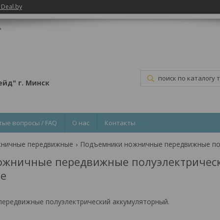
 Deal.by
ь
йд" г. Минск
тые вопросы / FAQ
О нас
Контакты
ничные передвижные
ожничные передвижные полуэлектричес
ые
ередвижные полуэлектрический аккумуляторный.