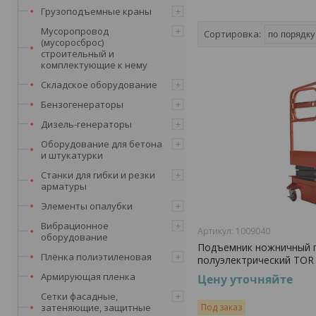
Грузоподъемные краны
Мусоропровод
(мусоросброс)
строительный и
комплектующие к нему
Складское оборудование
Бензогенераторы
Дизель-генераторы
Оборудование для бетона
и штукатурки
Станки для гибки и резки
арматуры
Элементы опалубки
Вибрационное
1009040
оборудование
Подъемник ножничный 
Плёнка полиэтиленовая
полуэлектрический TOR 
Армирующая пленка
Цену уточняйте
Сетки фасадные,
затеняющие, защитные
Под заказ