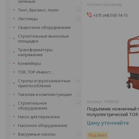
зеленые
Оптом и в розницу
Тент, брезент, полог
+375 (44) 500-74-15
Лестницы
Сварочное оборудование
Строительные выносные
площадки
Трансформаторы
напряжения
Конвейеры
TOR, ТОР-Инвест.
Стропы и грузозахватные
приспособления
Такелаж и комплектующие
1009043
Строительное
оборудование
Подъемник ножничный 
полуэлектрический TOR 
Насос для перекачки
Цену уточняйте
Насосное оборудование
Вакуумные насосы
Под заказ