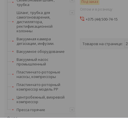
Под заказ
трубка
Оптом и в розницу
Шланг, трубка для
самогоноварения,
+375 (44) 500-74-15
дистиллятора,
ректификационной
колонны
Вакуумная камера
дегазации, инфузии.
Вакуумное оборудование
Вакуумный насос
промышленный
Пластинчато-роторные
насосы, компрессоры
Пластинчато-роторный
компрессор модель PP
Центробежный, вихревой
компрессор
Пресса горячие
О нас
Статьи