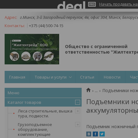
Начать продавать на
г.Минск, 3-й Загородный переулок, 4в, офис 304, Минск, Беларус
+375 (44) 500-74-15
Общество с ограниченной
ответственностью "Жилтехтре
Главная
Товары и услуги
Статьи
Новости
Час
...
Подъемники нож
Подъемники н
Каталог товаров
аккумуляторн
Леса строительные, вышка
тура, подмости.
Грузоподъемное
Подъемник ножничный п
оборудование,
комплектующие