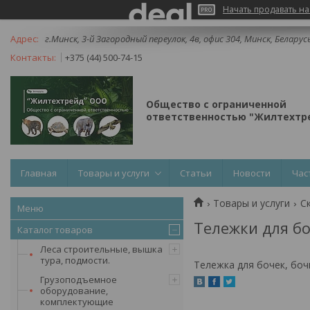
Начать продавать на
г.Минск, 3-й Загородный переулок, 4в, офис 304, Минск, Беларус
+375 (44) 500-74-15
Общество с ограниченной
ответственностью "Жилтехтре
Главная
Товары и услуги
Статьи
Новости
Час
Товары и услуги
С
Тележки для бо
Каталог товаров
Леса строительные, вышка
тура, подмости.
Тележка для бочек, боч
Грузоподъемное
оборудование,
комплектующие