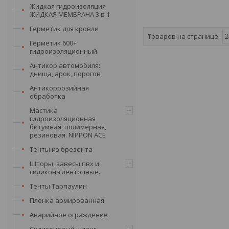
Жидкая гидроизоляция
ЖИДКАЯ МЕМБРАНА 3 в 1
Герметик для кровли
Герметик 600+
гидроизоляционный
Антикор автомобиля:
днища, арок, порогов
Антикоррозийная
обработка
Мастика
гидроизоляционная
битумная, полимерная,
резиновая. NIPPON ACE
Тенты из брезента
Шторы, завесы пвх и
силикона ленточные.
Тенты Тарпаулин
Пленка армированная
Аварийное ограждение
Силиконовый шланг,