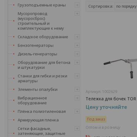
Грузоподъемные краны
Мусоропровод
(мусоросброс)
строительный и
комплектующие к нему
Складское оборудование
Бензогенераторы
Дизель-генераторы
Оборудование для бетона
и штукатурки
Станки для гибки и резки
арматуры
Элементы опалубки
1002629
Вибрационное
Тележка для бочек TOR 
оборудование
Цену уточняйте
Плёнка полиэтиленовая
Под заказ
Армирующая пленка
Оптом и в розницу
Сетки фасадные,
затеняющие, защитные