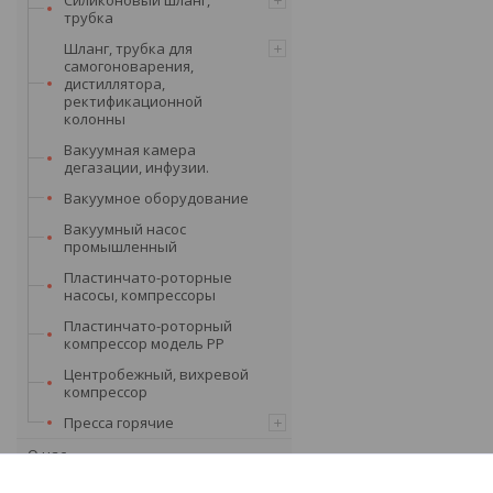
трубка
Шланг, трубка для
самогоноварения,
дистиллятора,
ректификационной
колонны
Вакуумная камера
дегазации, инфузии.
Вакуумное оборудование
Вакуумный насос
промышленный
Пластинчато-роторные
насосы, компрессоры
Пластинчато-роторный
компрессор модель PP
Центробежный, вихревой
компрессор
Пресса горячие
О нас
Статьи