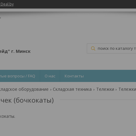
 Deal.by
ь
йд" г. Минск
тые вопросы / FAQ
О нас
Контакты
кладское оборудование
Складская техника
Тележки
Тележки
чек (бочкокаты)
кокаты.