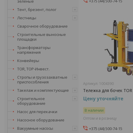
+375 (44) 500-74-15
зеленые
Тент, брезент, полог
Лестницы
Сварочное оборудование
Строительные выносные
площадки
Трансформаторы
напряжения
Конвейеры
TOR, ТОР-Инвест.
Стропы и грузозахватные
приспособления
1004390
Такелаж и комплектующие
Тележка для бочек TOR 
Цену уточняйте
Строительное
оборудование
В наличии
Насос для перекачки
Оптом и в розницу
Насосное оборудование
Вакуумные насосы
+375 (44) 500-74-15