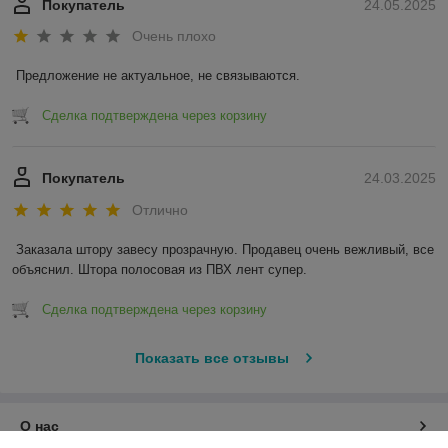
Покупатель
24.05.2025
Очень плохо
Предложение не актуальное, не связываются.
Сделка подтверждена через корзину
Покупатель
24.03.2025
Отлично
Заказала штору завесу прозрачную. Продавец очень вежливый, все 
объяснил. Штора полосовая из ПВХ лент супер.
Сделка подтверждена через корзину
Показать все отзывы
О нас