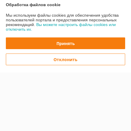
Обработка файлов cookie
Контакты
Мы используем файлы cookies для обеспечения удобства
пользователей портала и предоставления персональных
Доставка и оплата
рекомендаций.
Вы можете настроить файлы cookies или
отключить их.
График работы
Принять
Полная версия сайта
Отклонить
Политика обработки cookies
Сайт создан на платформе Deal.by
Информация для покупателя
Юридическое лицо:
Общество с ограниченной ответственностью
«Жилтехтрейд»