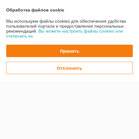
Обработка файлов cookie
Контакты
Мы используем файлы cookies для обеспечения удобства
пользователей портала и предоставления персональных
Доставка и оплата
рекомендаций.
Вы можете настроить файлы cookies или
отключить их.
График работы
Принять
Полная версия сайта
Отклонить
Политика обработки cookies
Сайт создан на платформе Deal.by
Информация для покупателя
Юридическое лицо:
Общество с ограниченной ответственностью