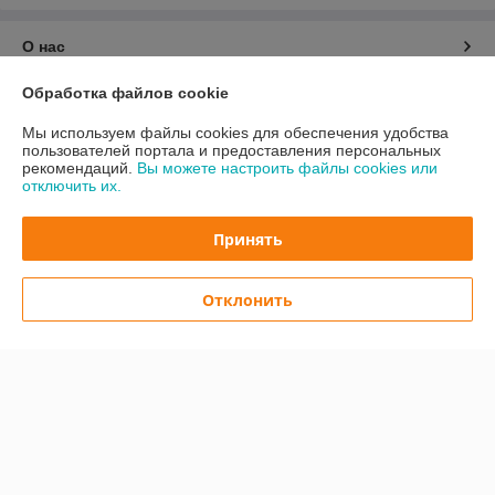
О нас
Обработка файлов cookie
Контакты
Мы используем файлы cookies для обеспечения удобства
Доставка и оплата
пользователей портала и предоставления персональных
рекомендаций.
Вы можете настроить файлы cookies или
отключить их.
График работы
Принять
Полная версия сайта
Отклонить
Политика обработки cookies
Сайт создан на платформе Deal.by