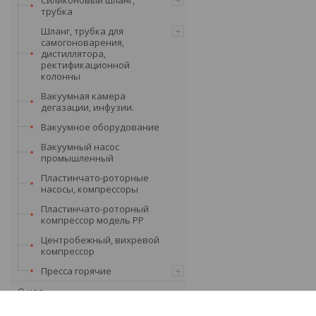
трубка
Шланг, трубка для
самогоноварения,
дистиллятора,
ректификационной
колонны
Вакуумная камера
дегазации, инфузии.
Вакуумное оборудование
Вакуумный насос
промышленный
Пластинчато-роторные
насосы, компрессоры
Пластинчато-роторный
компрессор модель PP
Центробежный, вихревой
компрессор
Пресса горячие
О нас
Статьи