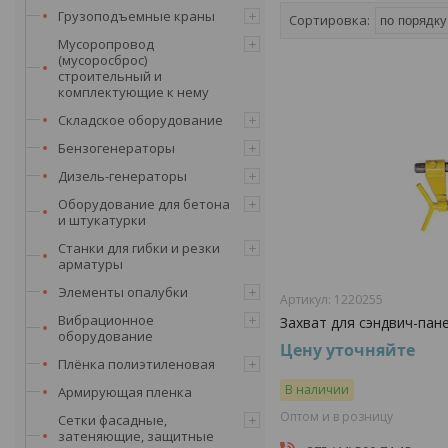
Грузоподъемные краны
Мусоропровод
(мусоросброс)
строительный и
комплектующие к нему
Складское оборудование
Бензогенераторы
Дизель-генераторы
Оборудование для бетона
и штукатурки
Станки для гибки и резки
арматуры
Элементы опалубки
1220255
Вибрационное
Захват для сэндвич-пане
оборудование
Цену уточняйте
Плёнка полиэтиленовая
В наличии
Армирующая пленка
Оптом и в розницу
Сетки фасадные,
затеняющие, защитные