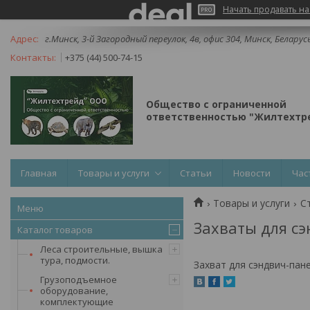
Начать продавать на
г.Минск, 3-й Загородный переулок, 4в, офис 304, Минск, Беларус
+375 (44) 500-74-15
Общество с ограниченной
ответственностью "Жилтехтре
Главная
Товары и услуги
Статьи
Новости
Час
Товары и услуги
С
Захваты для с
Каталог товаров
Леса строительные, вышка
тура, подмости.
Захват для сэндвич-пане
Грузоподъемное
оборудование,
комплектующие