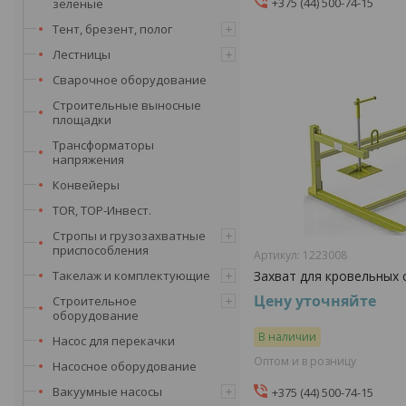
+375 (44) 500-74-15
зеленые
Тент, брезент, полог
Лестницы
Сварочное оборудование
Строительные выносные
площадки
Трансформаторы
напряжения
Конвейеры
TOR, ТОР-Инвест.
Стропы и грузозахватные
приспособления
1223008
Такелаж и комплектующие
Захват для кровельных 
Цену уточняйте
Строительное
оборудование
В наличии
Насос для перекачки
Оптом и в розницу
Насосное оборудование
Вакуумные насосы
+375 (44) 500-74-15