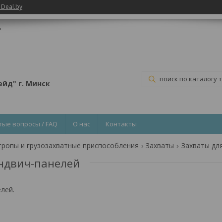
 Deal.by
ь
йд" г. Минск
тые вопросы / FAQ
О нас
Контакты
тропы и грузозахватные приспособления
Захваты
Захваты дл
эндвич-панелей
лей.