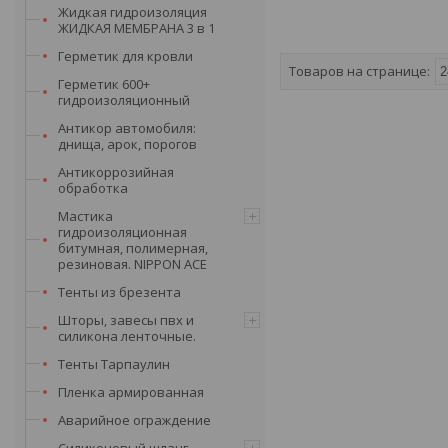
Жидкая гидроизоляция
ЖИДКАЯ МЕМБРАНА 3 в 1
Герметик для кровли
Герметик 600+
гидроизоляционный
Антикор автомобиля:
днища, арок, порогов
Антикоррозийная
обработка
Мастика
гидроизоляционная
битумная, полимерная,
резиновая. NIPPON ACE
Тенты из брезента
Шторы, завесы пвх и
силикона ленточные.
Тенты Тарпаулин
Пленка армированная
Аварийное ограждение
Силиконовый шланг,