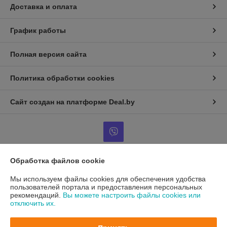
Доставка и оплата
График работы
Полная версия сайта
Политика обработки cookies
Сайт создан на платформе Deal.by
Обработка файлов cookie
Информация для покупателя
Мы используем файлы cookies для обеспечения удобства
Юридическое лицо:
Общество с ограниченной ответственностью
пользователей портала и предоставления персональных
«Жилтехтрейд»
рекомендаций.
Вы можете настроить файлы cookies или
220036, г.Минск, 3-й Загородный пер.4в, пом.39 (ком.303)
отключить их.
Регистрационный номер ЕГР: 192792660