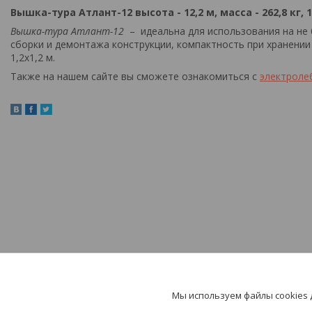
Вышка-тура Атлант-12 высота - 12,2 м, масса - 262,8 кг, 
Вышка-тура Атлант-12
– идеальна для использования на н
сборки и демонтажа конструкции, компактность при хранении
1,2х1,2 м.
Также на нашем сайте вы сможете ознакомиться с
электроле
Мы используем файлы cookies