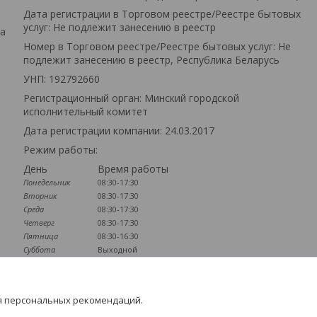
Дата регистрации в Торговом реестре/Реестре бытовых
услуг: Не подлежит занесению в реестр
та
Номер в Торговом реестре/Реестре бытовых услуг: Не
подлежит занесению в реестр, Республика Беларусь
УНП: 192792660
Регистрационный орган: Минский городской
исполнительный комитет
Дата регистрации компании: 24.03.2017
Режим работы:
День
Время работы
Понедельник
08:30-17:30
Вторник
08:30-17:30
Среда
08:30-17:30
Четверг
08:30-17:30
Пятница
08:30-16:30
Суббота
Выходной
Воскресенье
Выходной
Наличие документов
я персональных рекомендаций.