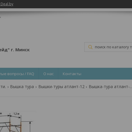
 Deal.by
ь
йд" г. Минск
тые вопросы / FAQ
О нас
Контакты
ти.
Вышка тура
Вышки-туры атлант-12
Вышка-тура атлант-12