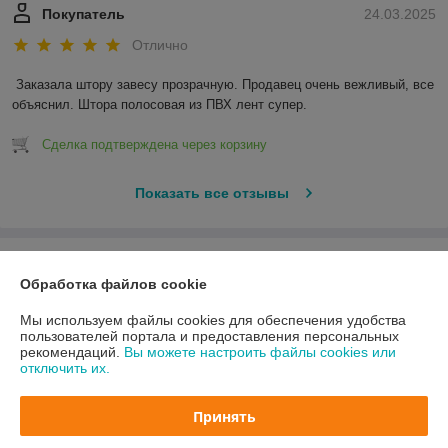
Покупатель
24.03.2025
Отлично
Заказала штору завесу прозрачную. Продавец очень вежливый, все 
объяснил. Штора полосовая из ПВХ лент супер.
Сделка подтверждена через корзину
Показать все отзывы
О нас
Обработка файлов cookie
Контакты
Мы используем файлы cookies для обеспечения удобства
пользователей портала и предоставления персональных
рекомендаций.
Вы можете настроить файлы cookies или
Доставка и оплата
отключить их.
График работы
Принять