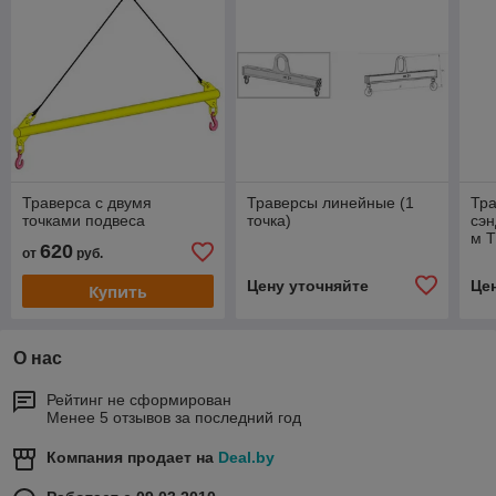
Траверса с двумя
Траверсы линейные (1
Тра
точками подвеса
точка)
сэн
м 
620
от
руб.
Цену уточняйте
Це
Купить
О нас
Рейтинг не сформирован
Менее 5 отзывов за последний год
Компания продает на
Deal.by