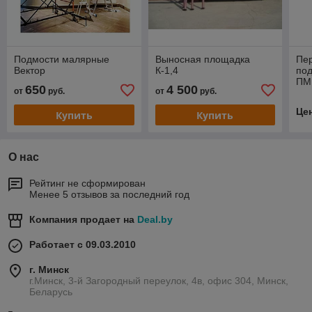
Подмости малярные
Выносная площадка
Пе
Вектор
К-1,4
по
ПМ
650
4 500
от
руб.
от
руб.
Це
Купить
Купить
О нас
Рейтинг не сформирован
Менее 5 отзывов за последний год
Компания продает на
Deal.by
Работает с 09.03.2010
г. Минск
г.Минск, 3-й Загородный переулок, 4в, офис 304, Минск,
Беларусь