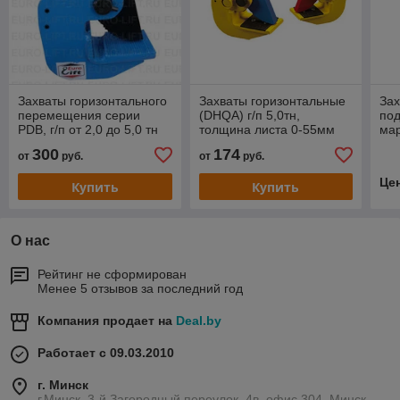
Захваты горизонтального
Захваты горизонтальные
Зах
перемещения серии
(DHQA) г/п 5,0тн,
под
PDB, г/п от 2,0 до 5,0 тн
толщина листа 0-55мм
мар
300
174
от
руб.
от
руб.
Це
Купить
Купить
О нас
Рейтинг не сформирован
Менее 5 отзывов за последний год
Компания продает на
Deal.by
Работает с 09.03.2010
г. Минск
г.Минск, 3-й Загородный переулок, 4в, офис 304, Минск,