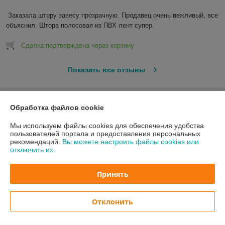
Заказала штору завесу прозрачную. Продавец очень вежливый, все 
объяснил. Штора полосовая из ПВХ лент супер.
Сделка подтверждена через корзину
Показать все отзывы
О нас
Обработка файлов cookie
Мы используем файлы cookies для обеспечения удобства
Контакты
пользователей портала и предоставления персональных
рекомендаций.
Вы можете настроить файлы cookies или
отключить их.
Доставка и оплата
Принять
График работы
Полная версия сайта
Отклонить
Политика обработки cookies