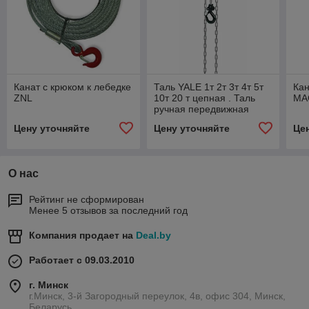
Канат с крюком к лебедке
Таль YALE 1т 2т 3т 4т 5т
Кан
ZNL
10т 20 т цепная . Таль
MA
ручная передвижная
антикоррозийная,
Цену уточняйте
Цену уточняйте
Це
взрывозащищённая.
О нас
Рейтинг не сформирован
Менее 5 отзывов за последний год
Компания продает на
Deal.by
Работает с 09.03.2010
г. Минск
г.Минск, 3-й Загородный переулок, 4в, офис 304, Минск,
Беларусь