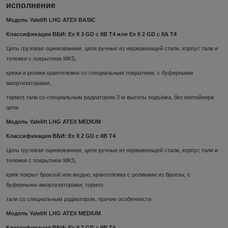
исполнение
Модель Yalelift LHG ATEX BASIC
Классификация ВБИ: Ex II 3 GD c IIB T4 или Ex II 2 GD c IIA T4
Цепь грузовая оцинкованная, цепи ручные из нержавеющей стали, корпус тали и
тележки с покрытием MKS,
крюки и ролики крантележки со специальным покрытием, с буферными
амортизаторами,
тормоз тали со специальным радиатором.3 м высоты подъёма, без контейнера
цепи
Модель Yalelift LHG ATEX MEDIUM
Классификация ВБИ: Ex II 2 GD c IIB T4
Цепь грузовая оцинкованная, цепи ручные из нержавеющей стали, корпус тали и
тележки с покрытием MKS,
крюк покрыт бронзой или медью, крантележка с роликами из бронзы, с
буферными амортизаторами; тормоз
тали со специальным радиатором, прочие особенности
Модель Yalelift LHG ATEX MEDIUM
Классификация ВБИ: Ex II 2 GD c IIB T4