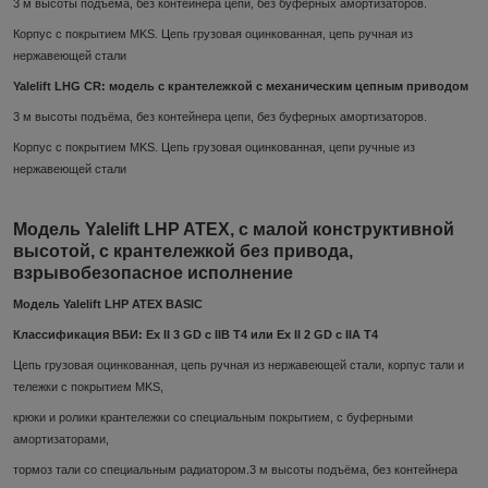
3 м высоты подъёма, без контейнера цепи, без буферных амортизаторов.
Корпус с покрытием MKS. Цепь грузовая оцинкованная, цепь ручная из
нержавеющей стали
Yalelift LHG CR: модель с крантележкой с механическим цепным приводом
3 м высоты подъёма, без контейнера цепи, без буферных амортизаторов.
Корпус с покрытием MKS. Цепь грузовая оцинкованная, цепи ручные из
нержавеющей стали
Модель Yalelift LHP ATEX, с малой конструктивной
высотой, с крантележкой без привода,
взрывобезопасное исполнение
Модель Yalelift LHP ATEX BASIC
Классификация ВБИ: Ex II 3 GD c IIB T4 или Ex II 2 GD c IIA T4
Цепь грузовая оцинкованная, цепь ручная из нержавеющей стали, корпус тали и
тележки с покрытием MKS,
крюки и ролики крантележки со специальным покрытием, с буферными
амортизаторами,
тормоз тали со специальным радиатором.3 м высоты подъёма, без контейнера