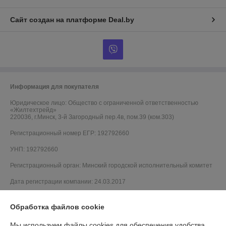
Сайт создан на платформе Deal.by
Информация для покупателя
Юридическое лицо:
Общество с ограниченной ответственностью
«Жилтехтрейд»
220036, г.Минск, 3-й Загородный пер.4в, пом.39 (ком.303)
Регистрационный номер ЕГР: 192792660
УНП: 192792660
Регистрационный орган: Минский городской исполнительный комитет
Дата регистрации компании: 24.03.2017
Обработка файлов cookie
Мы используем файлы cookies для обеспечения удобства