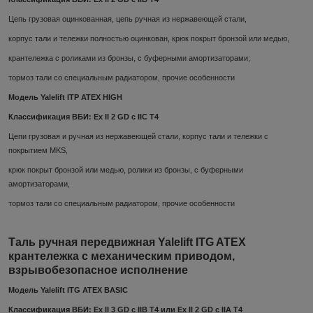
Цепь грузовая оцинкованная, цепь ручная из нержавеющей стали,
корпус тали и тележки полностью оцинкован, крюк покрыт бронзой или медью,
крантележка с роликами из бронзы, с буферными амортизаторами;
тормоз тали со специальным радиатором, прочие особенности
Модель Yalelift ITP ATEX HIGH
Классификация ВБИ: Ex II 2 GD c IIC T4
Цепи грузовая и ручная из нержавеющей стали, корпус тали и тележки с
покрытием MKS,
крюк покрыт бронзой или медью, ролики из бронзы, с буферными
амортизаторами,
тормоз тали со специальным радиатором, прочие особенности
Таль ручная передвижная Yalelift ITG ATEX
крантележка с механическим приводом,
взрывобезопасное исполнение
Модель Yalelift ITG ATEX BASIC
Классификация ВБИ: Ex II 3 GD c IIB T4 или Ex II 2 GD c IIA T4