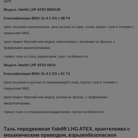
цепи
Модель Yalelift LHP ATEX MEDIUM
Классификация ВБИ: Ex II 2 GD c IIB T4
Цепь грузовая оцинкованная, цепь ручная из нерж. стали, корпус тали и тележки с
покрытием MKS,
крюк покрыт бронзой или медью, крантележка с роликами из бронзы, с
буферными амортизаторами;
тормоз тали со спец. радиатором, проч. особенности.
Модель Yalelift LHP ATEX HIGH
Классификация ВБИ: Ex II 2 GD c IIC T4
Цепи грузовая и ручная из нержавеющей стали, корпус тали и тележки с
покрытием MKS,
крюк покрыт бронзой или медью, ролики из бронзы, с буферными
амортизаторами,
тормоз тали со специальным радиатором, прочие особенности
Таль передвижная Yalelift LHG ATEX, крантележка с
механическим приводом, взрывобезопасное