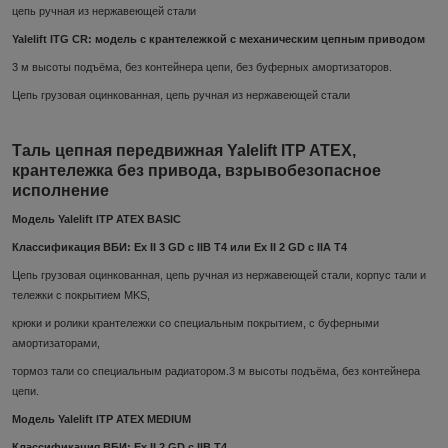
цепь ручная из нержавеющей стали
Yalelift ITG CR: модель с крантележкой с механическим цепным приводом
3 м высоты подъёма, без контейнера цепи, без буферных амортизаторов.
Цепь грузовая оцинкованная, цепь ручная из нержавеющей стали
Таль цепная передвижная Yalelift ITP ATEX,
крантележка без привода, взрывобезопасное
исполнение
Модель Yalelift ITP ATEX BASIC
Классификация ВБИ: Ex II 3 GD c IIB T4 или Ex II 2 GD c IIA T4
Цепь грузовая оцинкованная, цепь ручная из нержавеющей стали, корпус тали и
тележки с покрытием MKS,
крюки и ролики крантележки со специальным покрытием, с буферными
амортизаторами,
тормоз тали со специальным радиатором.3 м высоты подъёма, без контейнера
цепи.
Модель Yalelift ITP ATEX MEDIUM
Классификация ВБИ: Ex II 2 GD c IIB T4