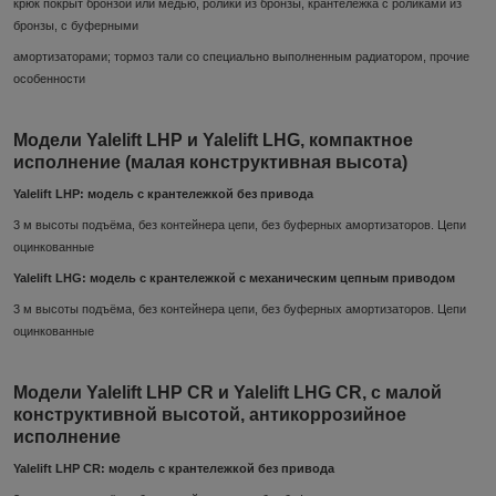
крюк покрыт бронзой или медью, ролики из бронзы, крантележка с роликами из
бронзы, с буферными
амортизаторами; тормоз тали со специально выполненным радиатором, прочие
особенности
Модели Yalelift LHP и Yalelift LHG, компактное
исполнение (малая конструктивная высота)
Yalelift LHP: модель с крантележкой без привода
3 м высоты подъёма, без контейнера цепи, без буферных амортизаторов. Цепи
оцинкованные
Yalelift LHG: модель с крантележкой с механическим цепным приводом
3 м высоты подъёма, без контейнера цепи, без буферных амортизаторов. Цепи
оцинкованные
Модели Yalelift LHP CR и Yalelift LHG CR, с малой
конструктивной высотой, антикоррозийное
исполнение
Yalelift LHP CR: модель с крантележкой без привода