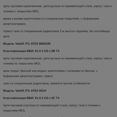
Цепь грузовая оцинкованная, цепи ручные из нержавеющей стали, корпус тали и
тележки с покрытием MKS,
крюки и ролики крантележки со специальным покрытием, с буферными
амортизаторами,
тормоз тали со специальным радиатором.3 м высоты подъёма, без контейнера
цепи
Модель Yalelift ITG ATEX MEDIUM
Классификация ВБИ: Ex II 2 GD c IIB T4
Цепь грузовая оцинкованная, цепи ручные из нержавеющей стали, корпус тали и
тележки пс покрытием MKS,
крюк покрыт бронзой или медью, крантележка с роликами из бронзы, с
буферными амортизаторами; тормоз
тали со специальным радиатором, имеются прочие особенности
Модель Yalelift ITG ATEX HIGH
Классификация ВБИ: Ex II 2 GD c IIC T4
Цепи грузовая и ручные из нержавеющей стали, корпус тали и тележки с
покрытием MKS,