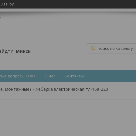
 Deal.by
ь
йд" г. Минск
тые вопросы / FAQ
О нас
Контакты
ые, монтажные)
Лебедка электрическая тл-16а-220