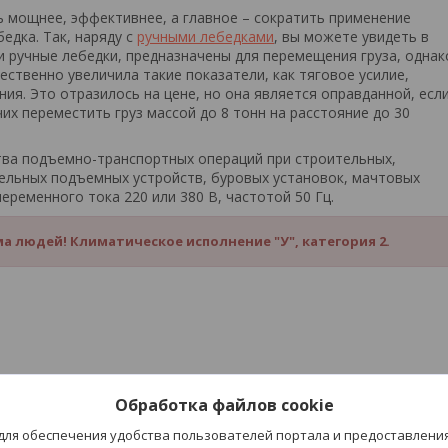
 мощнее, эффективнее, а главное – сократить применение
едка. Так, наряду с
ручными лебедками
, вы можете увидеть в
 и ручные лебедки, предназначены для перемещения груза, однак
ественно увеличила такие показатели, как тяговое усилие,
ия. Это отразилось на цене, но она является оправданной, есл
их переместить груз массой до 8 тонн на расстояние до 30
ва подъемно-транспортных операций при строительных,
тельных подъемных устройств, буровых установок, мачтовых
еременного тока 220 или 380 В, частотой 50 Гц.
 людей! Климатическое исполнение "У", категория 2.
вки 0,2м/с, мощность двиг.2,2кВт, масса без каната 108 кг.
Обработка файлов cookie
 для обеспечения удобства пользователей портала и предоставлени