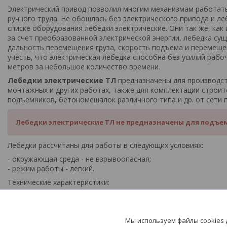
Электрический привод позволил многим механизмам работать
ручного труда. Не обошлась без электрического привода и леб
списке оборудования лебедки электрические. Они так же, как
за счет преобразованной электрической энергии, лебедка сущ
дальность перемещения груза, скорость подъема и перемещен
учесть, что электрическая лебедка способна без усилий рабоч
метров за небольшое количество времени.
Лебедки электрические ТЛ
предназначены для производст
монтажных и других работах, также для комплектации строи
подъемников, бетономешалок различного типа и др. от сети п
Лебедки электрические ТЛ не предназначены для подъема
Лебедки рассчитаны для работы в следующих условиях:
- окружающая среда - не взрывоопасная;
- режим работы - легкий.
Технические характеристики:
т.у.350кгс, d каната 5,1мм, канатоёмкость 120м, скорость нави
Мы используем файлы cookies