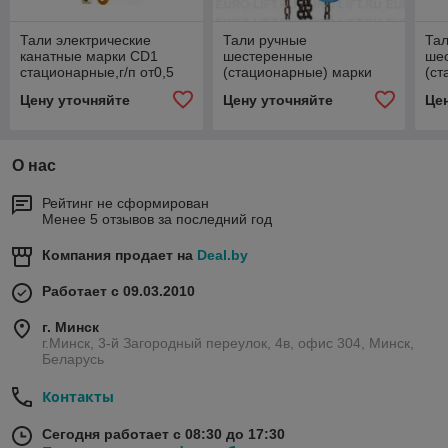
Тали электрические
Тали ручные
Та
канатные марки CD1
шестеренные
ше
стационарные,г/п от0,5
(стационарные) марки
(ст
до 5,0 тн, высота
ТВ, г/п от 0,5 до 10,0 тн,
ТВ,
Цену уточняйте
Цену уточняйте
Це
подъёма 6 метров
высота подъема 3 метра
выс
О нас
Рейтинг не сформирован
Менее 5 отзывов за последний год
Компания продает на
Deal.by
Работает с 09.03.2010
г. Минск
г.Минск, 3-й Загородный переулок, 4в, офис 304, Минск,
Беларусь
Контакты
Сегодня работает с 08:30 до 17:30