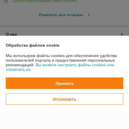
Сделка подтверждена через корзину
Показать все отзывы
О нас
Обработка файлов cookie
Контакты
Мы используем файлы cookies для обеспечения удобства
пользователей портала и предоставления персональных
Доставка и оплата
рекомендаций.
Вы можете настроить файлы cookies или
отключить их.
График работы
Принять
Полная версия сайта
Отклонить
Политика обработки cookies
Сайт создан на платформе Deal.by