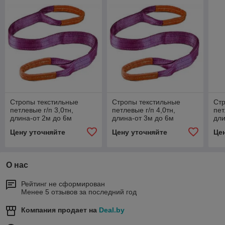
Стропы текстильные
Стропы текстильные
Стр
петлевые г/п 3,0тн,
петлевые г/п 4,0тн,
пет
длина-от 2м до 6м
длина-от 3м до 6м
дли
Цену уточняйте
Цену уточняйте
Це
О нас
Рейтинг не сформирован
Менее 5 отзывов за последний год
Компания продает на
Deal.by