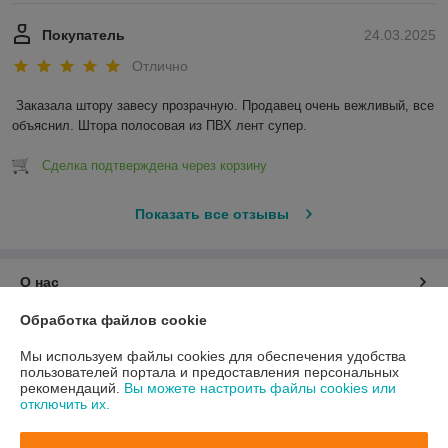
Покупатель
24.03.2025
Отлично
Заказала штору завесу прозрачную. Продавец очень вежливый, все 
объяснил. Штора полосовая из ПВХ лент супер.
Сделка подтверждена через корзину
Показать все отзывы
О нас
Обработка файлов cookie
Контакты
Мы используем файлы cookies для обеспечения удобства
пользователей портала и предоставления персональных
Доставка и оплата
рекомендаций.
Вы можете настроить файлы cookies или
отключить их.
График работы