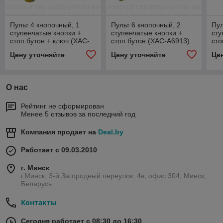
Пульт 4 кнопочный, 1
Пульт 6 кнопочный, 2
Пул
ступенчатые кнопки +
ступенчатые кнопки +
сту
стоп бутон + ключ (XАС-
стоп бутон (XАС-A6913)
сто
A4713Y)
+ к
Цену уточняйте
Цену уточняйте
Це
О нас
Рейтинг не сформирован
Менее 5 отзывов за последний год
Компания продает на
Deal.by
Работает с 09.03.2010
г. Минск
г.Минск, 3-й Загородный переулок, 4в, офис 304, Минск,
Беларусь
Контакты
Сегодня работает с 08:30 до 16:30