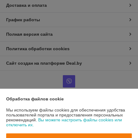
Доставка и оплата
График работы
Полная версия сайта
Политика обработки cookies
Сайт создан на платформе Deal.by
Обработка файлов cookie
Информация для покупателя
Мы используем файлы cookies для обеспечения удобства
Юридическое лицо:
Общество с ограниченной ответственностью
пользователей портала и предоставления персональных
«Жилтехтрейд»
рекомендаций.
Вы можете настроить файлы cookies или
220036, г.Минск, 3-й Загородный пер.4в, пом.39 (ком.303)
отключить их.
Регистрационный номер ЕГР: 192792660