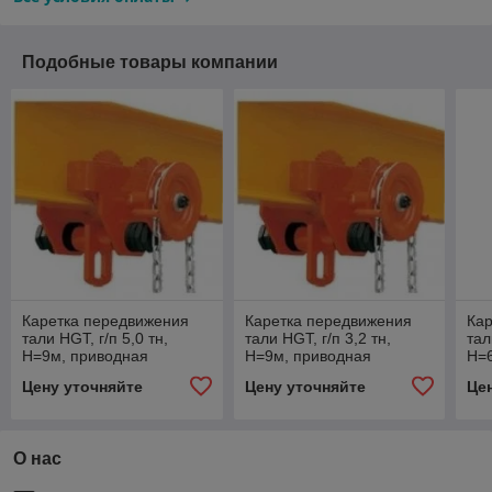
Подобные товары компании
Каретка передвижения
Каретка передвижения
Ка
тали HGT, г/п 5,0 тн,
тали HGT, г/п 3,2 тн,
тал
H=9м, приводная
H=9м, приводная
H=
Цену уточняйте
Цену уточняйте
Це
О нас