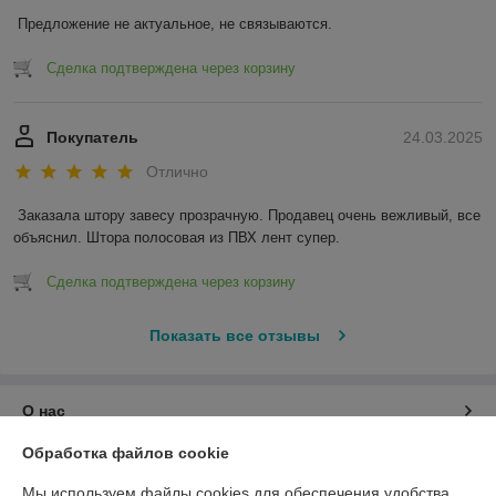
Предложение не актуальное, не связываются.
Сделка подтверждена через корзину
Покупатель
24.03.2025
Отлично
Заказала штору завесу прозрачную. Продавец очень вежливый, все 
объяснил. Штора полосовая из ПВХ лент супер.
Сделка подтверждена через корзину
Показать все отзывы
О нас
Обработка файлов cookie
Контакты
Мы используем файлы cookies для обеспечения удобства