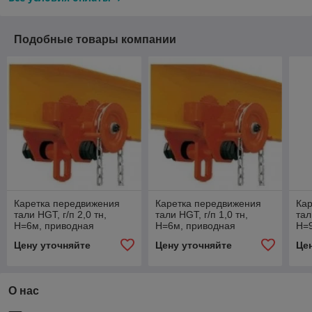
Подобные товары компании
Каретка передвижения
Каретка передвижения
Ка
тали HGT, г/п 2,0 тн,
тали HGT, г/п 1,0 тн,
тал
H=6м, приводная
H=6м, приводная
H=
Цену уточняйте
Цену уточняйте
Це
О нас