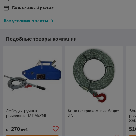
Безналичный расчет
Все условия оплаты
Подобные товары компании
Лебедки ручные
Канат с крюком к лебедке
Sht
рычажные МТМ/ZNL
ZNL
ры
Sht
L=
270
51
от
руб.