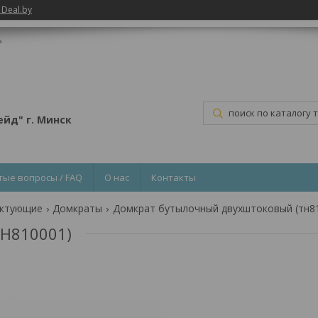
 Deal.by
ь
йд" г. Минск
тые вопросы / FAQ
О нас
Контакты
ектующие
Домкраты
Домкрат бутылочный двухштоковый (тн8
Н810001)