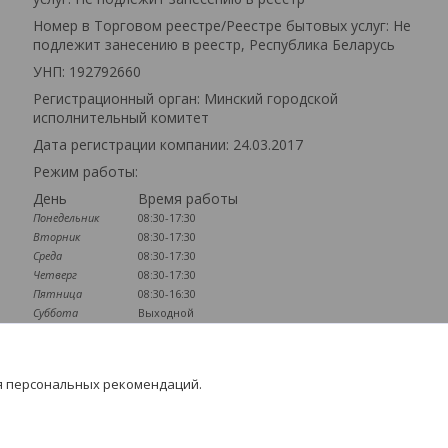
Номер в Торговом реестре/Реестре бытовых услуг: Не
подлежит занесению в реестр, Республика Беларусь
УНП: 192792660
Регистрационный орган: Минский городской
исполнительный комитет
Дата регистрации компании: 24.03.2017
Режим работы:
День
Время работы
Понедельник
08:30-17:30
Вторник
08:30-17:30
Среда
08:30-17:30
Четверг
08:30-17:30
Пятница
08:30-16:30
Суббота
Выходной
Воскресенье
Выходной
Наличие документов
я персональных рекомендаций.