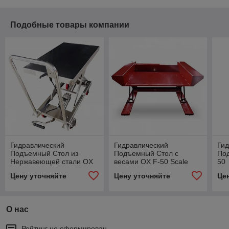
Подобные товары компании
Гидравлический
Гидравлический
Гид
Подъемный Стол из
Подъемный Стол с
По
Нержавеющей стали OX
весами OX F-50 Scale
50
F-50/ 500 кг / 900 мм /
Цену уточняйте
Цену уточняйте
Це
815*500*50 мм
О нас
Рейтинг не сформирован