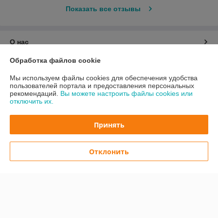
Показать все отзывы
О нас
Обработка файлов cookie
Контакты
Мы используем файлы cookies для обеспечения удобства
пользователей портала и предоставления персональных
Доставка и оплата
рекомендаций.
Вы можете настроить файлы cookies или
отключить их.
График работы
Принять
Полная версия сайта
Отклонить
Политика обработки cookies
Сайт создан на платформе Deal.by