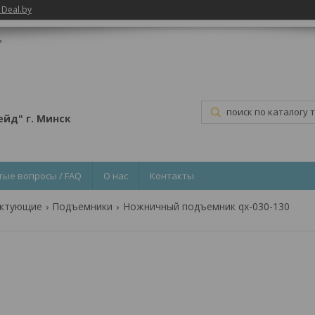
 Deal.by
ь
йд" г. Минск
тые вопросы / FAQ
О нас
Контакты
ектующие
Подъемники
Ножничный подъемник qx-030-130