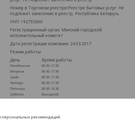
Номер в Торговом реестре/Реестре бытовых услуг: Не
подлежит занесению в реестр, Республика Беларусь
УНП: 192792660
Регистрационный орган: Минский городской
исполнительный комитет
Дата регистрации компании: 24.03.2017
Режим работы:
День
Время работы
Понедельник
08:30-17:30
Вторник
08:30-17:30
Среда
08:30-17:30
Четверг
08:30-17:30
Пятница
08:30-16:30
Суббота
Выходной
Воскресенье
Выходной
Наличие документов
я персональных рекомендаций.