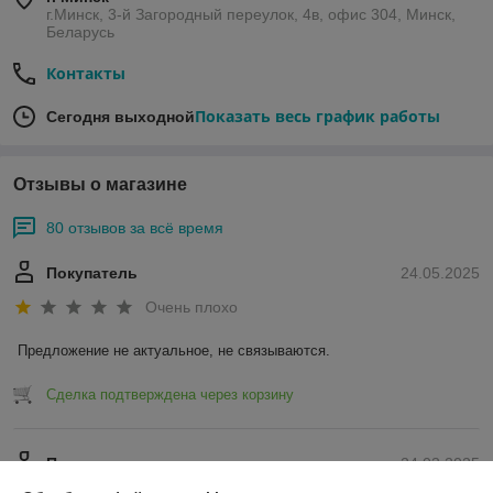
г.Минск, 3-й Загородный переулок, 4в, офис 304, Минск,
Беларусь
Контакты
Показать весь график работы
Сегодня выходной
Отзывы о магазине
80 отзывов за всё время
Покупатель
24.05.2025
Очень плохо
Предложение не актуальное, не связываются.
Сделка подтверждена через корзину
Покупатель
24.03.2025