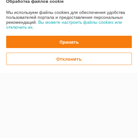
Обработка файлов cookie
Отлично
Мы используем файлы cookies для обеспечения удобства
Заказала штору завесу прозрачную. Продавец очень вежливый, все 
пользователей портала и предоставления персональных
объяснил. Штора полосовая из ПВХ лент супер.
рекомендаций.
Вы можете настроить файлы cookies или
отключить их.
Сделка подтверждена через корзину
Принять
Показать все отзывы
Отклонить
О нас
Контакты
Доставка и оплата
График работы
Полная версия сайта