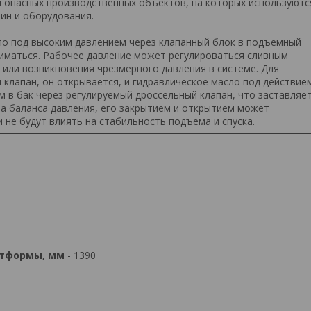
 опасных производственных объектов, на которых используютс
ин и оборудования.
ло под высоким давлением через клапанный блок в подъемный
иматься. Рабочее давление может регулироваться сливным
 или возникновения чрезмерного давления в системе. Для
клапан, он открывается, и гидравлическое масло под действие
м в бак через регулируемый дроссельный клапан, что заставляе
ма баланса давления, его закрытием и открытием может
 не будут влиять на стабильность подъема и спуска.
атформы, мм
- 1390