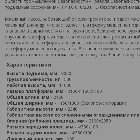
области промышленной безопасности «Правила безопасности
подъемные сооружения», ТР ТС 010/2011 О безопасности маш
Масляный насос, работающий от электромотора, подает мас
масляный цилиндр, что заставляет платформу медленно подн
клапаном в зависимости от нагрузки во избежание перегрузки
опускания платформы подается питание на электромагнитный 
силы тяжести платформы поступает в клапанный блок, а зате
платформу медленно опускаться. В клапане применяется схе
управлять только электромагнит, поэтому колебания нагрузки
Характеристики
Высота подъема, мм
- 9000
Грузоподъемность, кг
- 500
Рабочая высота, мм
- 11000
Размер платформы, мм
- 2150х1130x1100
Общая длина, мм
- 2150
Общая ширина, мм
- 1150/1300 (без опор/с опорами)
Габаритная высота, мм
- 2340
Габаритная высота со сложенными ограждениями пл
Опорная (рабочая) площадь, мм
- 2100х2850
Размер передних колес, мм
- Ф380х100
Размер задних колес, мм
- Ф380Х100
Дорожный просвет, мм
- 100